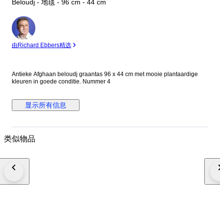
Beloudj - 地毯 - 96 cm - 44 cm
专
家
由Richard Ebbers精选
Antieke Afghaan beloudj graantas 96 x 44 cm met mooie plantaardige
kleuren in goede conditie. Nummer 4
显示所有信息
类似物品