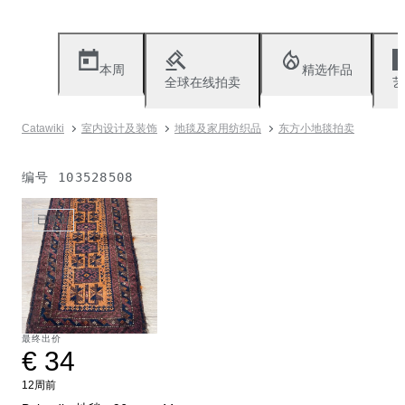
本周
精选作品
全球在线拍卖
艺
Catawiki
室内设计及装饰
地毯及家用纺织品
东方小地毯拍卖
编号
103528508
已售出
最终出价
€ 34
12周前