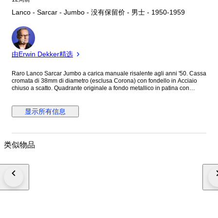
Lanco - Sarcar - Jumbo - 没有保留价 - 男士 - 1950-1959
专
家
由Erwin Dekker精选
Raro Lanco Sarcar Jumbo a carica manuale risalente agli anni '50. Cassa
cromata di 38mm di diametro (esclusa Corona) con fondello in Acciaio
chiuso a scatto. Quadrante originale a fondo metallico in patina con
grafica oro e inserto centrale lavorato a Gullochè, indici misti applicati,
lancette Dauphine e piccoli secondi a ore 6. Corona, cinturino in pelle e
fibbia in Acciaio non logati. Movimento a carica manuale firmato Lanco
显示所有信息
Cal.1022 in ottimo stato di funzionamento. Condizioni generali buone
vista l'età, qualche segno marcato del tempo generalizzato sulla cassa.
Orologio molto bello e di grande fascino Vintage. Non possiede scatola
originale e documenti. Spedizione sicura e tracciata.
类似物品