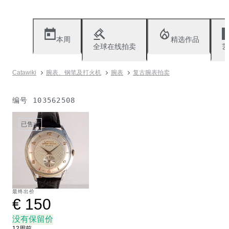
本周
精选作品
全球在线拍卖
艺
Catawiki
腕表、钢笔及打火机
腕表
复古腕表拍卖
编号
103562508
已售出
最终出价
€ 150
没有保留价
12周前