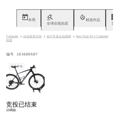
本周
精选作品
全球在线拍卖
艺
Catawiki
运动及其活动
自行车及运动器材
Neo Dad Srl x Catawiki
拍卖
编号
103600687
已不存在
竞投已结束
10周前