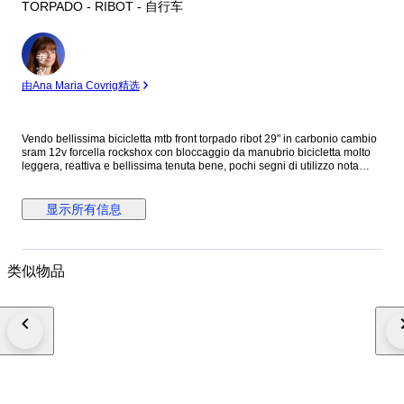
TORPADO - RIBOT - 自行车
专
家
由Ana Maria Covrig精选
Vendo bellissima bicicletta mtb front torpado ribot 29" in carbonio cambio
sram 12v forcella rockshox con bloccaggio da manubrio bicicletta molto
leggera, reattiva e bellissima tenuta bene, pochi segni di utilizzo nota
bene: in caso di acquisto con spedizione varranno smontati i seguenti
pezzi: cerchi, svitato il cambio post ma collegato dal cavo, pedali e sella
显示所有信息
类似物品