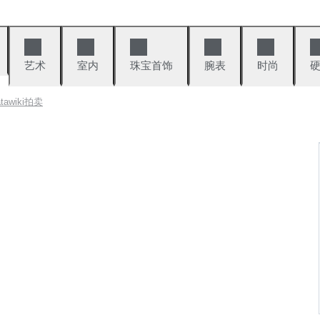
艺术
室内
珠宝首饰
腕表
时尚
atawiki拍卖