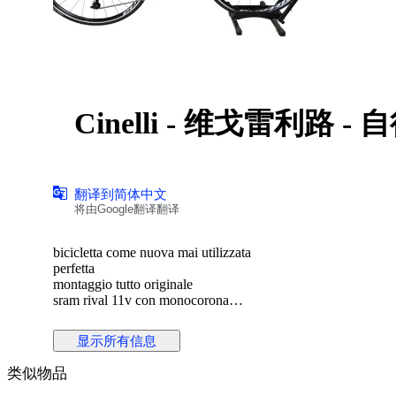
Cinelli - 维戈雷利路 -
翻译到简体中文
将由Google翻译翻译
bicicletta come nuova mai utilizzata
perfetta
montaggio tutto originale
sram rival 11v con monocorona
telaio columbus acciaio
modello cinelli vigorelli road
显示所有信息
verniciatura unica e bellissima
cerchi vittoria 28"
类似物品