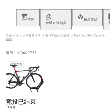
本周
精选作品
全球在线拍卖
艺
Catawiki
运动及其活动
自行车及运动器材
Neo Dad Srl x Catawiki
拍卖
编号
103600775
已不存在
竞投已结束
11周前