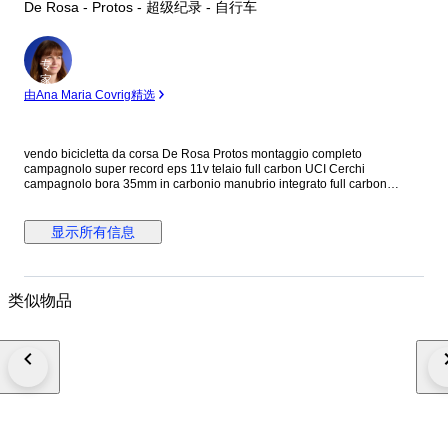
De Rosa - Protos - 超级纪录 - 自行车
专
家
由Ana Maria Covrig精选
vendo bicicletta da corsa De Rosa Protos montaggio completo
campagnolo super record eps 11v telaio full carbon UCI Cerchi
campagnolo bora 35mm in carbonio manubrio integrato full carbon
reggisella carbon sella Italia No Caricatore in caso di spedizione la
bicicletta verrà parzialmente smontata
显示所有信息
类似物品