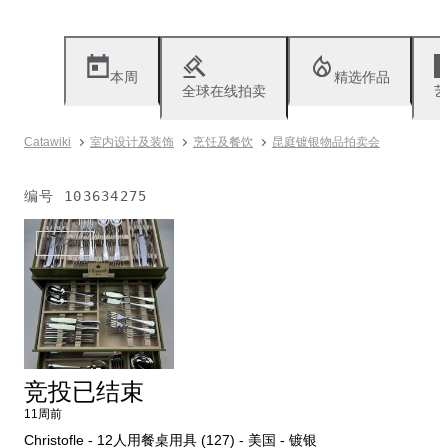
本周
精选作品
全球在线拍卖
艺
Catawiki
室内设计及装饰
烹饪及餐饮
昆庭镀银物品拍卖会
编号
103634275
已不存在
竞投已结束
11周前
Christofle - 12人用餐桌用具 (127) - 美国 - 镀银