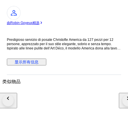
专
家
由Robin Goyeux精选
Prestigioso servizio di posate Christofle America da 127 pezzi per 12
persone, apprezzato per il suo stile elegante, sobrio e senza tempo.
Ispirato alle linee pulite dell’Art Déco, il modello America dona alla tavola
un carattere raffinato e deciso, perfetto per chi ama un’eleganza più
essenziale ma di grande effetto. Un servizio completo, ideale per
valorizzare sia le occasioni speciali sia la quotidianità con autentico gusto
显示所有信息
francese. Composizione – Servizio per 12 (127 pezzi) Posate da tavola: •
12 Cucchiai da tavola 20.5 cm • 12 Forchette da tavola 20.5 cm • 12
Coltelli da tavola 24.5 cm • 12 Forchette per pesce 18.5 cm • 12 Coltelli
per pesce 21 cm • 12 Forchette da dessert 18 cm • 12 Cucchiai da dessert
类似物品
18 cm • 12 Coltelli da dessert 19.5 cm • 12 Forchette da ostriche 16 cm •
12 Cucchiaini da tè 13.5 cm Posate da servizio: • 1 Mestolo • 1 Cucchiaio
da insalata • 1 Forchetta da insalata • 1 Coltello per il pesce • 1 Forchetta
per il pesce • 1 Pinza da zucchero • 1 Coltello da pane Il tutto custodito in
un elegante cofanetto a tre cassetti. Stato reale delle posate • Posate
originali Christofle con punzoni leggibili. • In perfetto stato vintage, con
normali e minimi segni d’uso coerenti con l’età. • Eventuale lucidatura
professionale effettuata per valorizzare la brillantezza, senza alterare i
punzoni. • Nessuna deformazione strutturale: le posate sono
perfettamente funzionali e pronte all’uso. Conservazione & Protezione •
Consegniamo ogni set nelle stesse condizioni impeccabili in cui noi