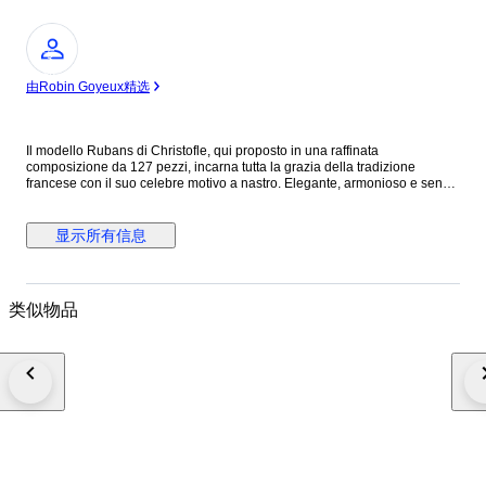
专
家
由Robin Goyeux精选
Il modello Rubans di Christofle, qui proposto in una raffinata
composizione da 127 pezzi, incarna tutta la grazia della tradizione
francese con il suo celebre motivo a nastro. Elegante, armonioso e senza
tempo, è un servizio ideale per impreziosire la tavola con delicatezza,
prestigio e autentico fascino classico. Composizione – Servizio per 12
(127 pezzi) Posate da tavola: • 12 Cucchiai da tavola 20 cm • 12 Forchette
显示所有信息
da tavola 21 cm • 12 Coltelli da tavola 25 cm • 12 Forchette per pesce 18
cm • 12 Coltelli per pesce 20 cm • 12 Cucchiai da dessert 15 cm • 12
Coltelli da dessert 19.5 cm • 12 Forchette da torta 16 cm • 12 Cucchiaini
da tè 15.5 cm • 12 Cucchiaini da caffè / espresso 10 cm Posate da
类似物品
servizio: • 1 Mestolo • 1 Cucchiaio da portata • 1 Forchetta da portata • 1
Paletta da torta • 1 Pinza da zucchero • 1 Coltello per il pesce • 1
Forchetta per il pesce Il tutto custodito in un elegante cofanetto a tre
cassetti. Stato reale delle posate • Posate originali Christofle con punzoni
leggibili. • In perfetto stato vintage, con normali e minimi segni d’uso
coerenti con l’età. • Eventuale lucidatura professionale effettuata per
valorizzare la brillantezza, senza alterare i punzoni. • Nessuna
deformazione strutturale: le posate sono perfettamente funzionali e pronte
all’uso. Conservazione & Protezione • Consegniamo ogni set nelle stesse
condizioni impeccabili in cui noi stessi vorremmo riceverlo. • Ogni pezzo
viene custodito attraverso un sistema proprietario di conservazione,