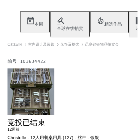
本周
精选作品
全球在线拍卖
艺
Catawiki
室内设计及装饰
烹饪及餐饮
昆庭镀银物品拍卖会
编号
103634422
已不存在
竞投已结束
12周前
Christofle - 12人用餐桌用具 (127) - 丝带 - 镀银