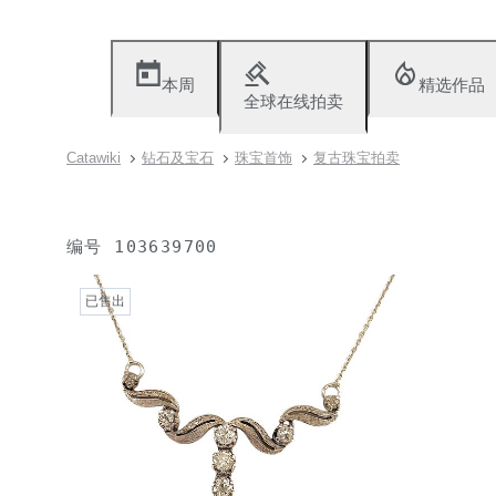
本周
精选作品
全球在线拍卖
Catawiki
钻石及宝石
珠宝首饰
复古珠宝拍卖
编号
103639700
已售出