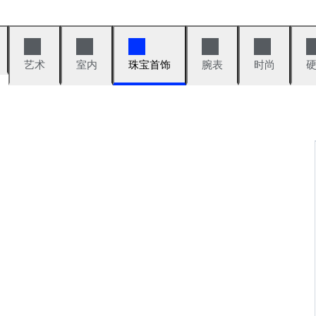
艺术
室内
珠宝首饰
腕表
时尚