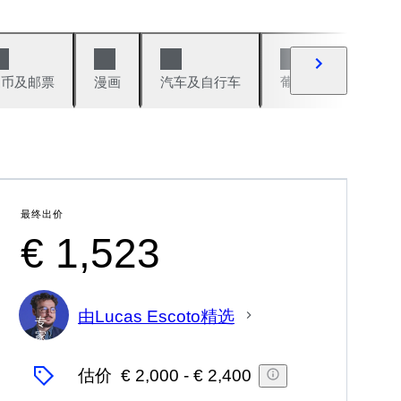
硬币及邮票
漫画
汽车及自行车
葡萄酒及烈性酒
最终出价
€ 1,523
由Lucas Escoto精选
专
家
估价
€ 2,000
-
€ 2,400