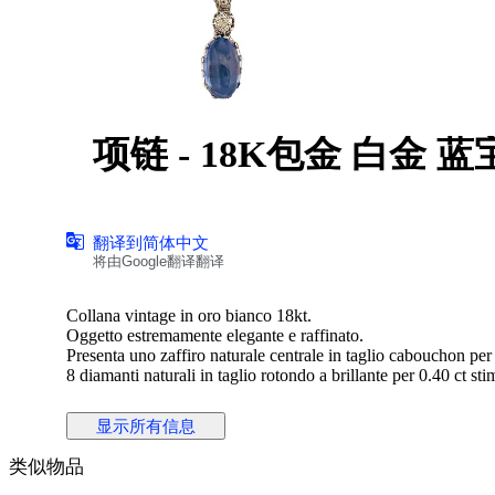
项链 - 18K包金 白金 蓝
翻译到简体中文
将由Google翻译翻译
Collana vintage in oro bianco 18kt.
Oggetto estremamente elegante e raffinato.
Presenta uno zaffiro naturale centrale in taglio cabouchon per 
8 diamanti naturali in taglio rotondo a brillante per 0.40 ct stim
Grammi: 6.66.
Lunghezza pendente: 3.80 x 2.90 cm.
显示所有信息
Lunghezza collana: 45 cm circa.
Sarà spedito in astuccio regalo con spedizione tracciata e assi
类似物品
Verrà rilasciato certificato d'autenticità dell'oggetto con caratte