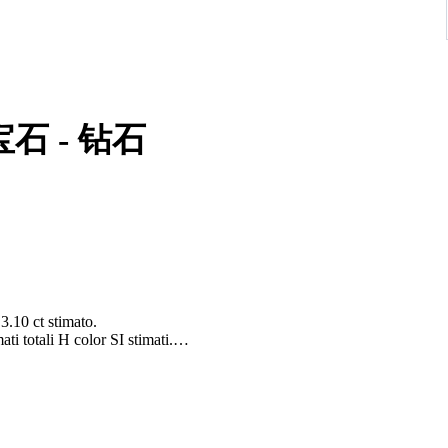
宝石 - 钻石
3.10 ct stimato.
ati totali H color SI stimati.
curata.
ristiche delle pietre e dell'oro.