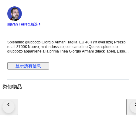
专
家
由Ivan Ferretti精选
Splendido giubbotto Giorgio Armani Taglia: EU 48R (fit oversize) Prezzo
retail 3700€ Nuovo, mai indossato, con cartellino Questo splendido
giubbotto appartiene alla prima linea Giorgio Armani (black label). Esso
presenta collo alto, chiusura antivento a zip e a bottoni, due tasche
frontali e due tasche interne. Dotato di fodera interna, è prodotto con
materiali che lo rendono estremamente piacevole da indossare. Made in
显示所有信息
Italy Dettagli: - fantasia logo all over "GA" - bottoni e zip logati "GA" Misure
approssimative: Larghezza (misurata in vita) 70 cm Altezza (escluso
colletto) 80 cm Tempi di spedizione: Italia (dai 3 ai 5 giorni) Europa (dai 5
ai 10 giorni) Worldwide (più di 10 giorni) Buon divertimento!
类似物品