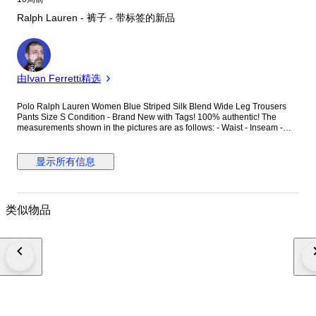
Ralph Lauren - 裤子 - 带标签的新品
专
家
由Ivan Ferretti精选
Polo Ralph Lauren Women Blue Striped Silk Blend Wide Leg Trousers
Pants Size S Condition - Brand New with Tags! 100% authentic! The
measurements shown in the pictures are as follows: - Waist - Inseam -
Total Length Delivery method – Tracked & Insured Premium Priority
international delivery. Item number: S1CA02448
显示所有信息
类似物品