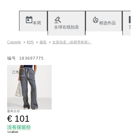
本周
精选作品
全球在线拍卖
艺
Catawiki
时尚
服装
女装拍卖（崭新带标签）
编号
103697775
已售出
最终出价
€ 101
没有保留价
10周前