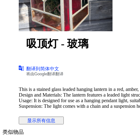
吸顶灯 - 玻璃
翻译到简体中文
将由Google翻译翻译
This is a stained glass leaded hanging lantern in a red, amber
Design and Materials: The lantern features a leaded light struc
Usage: It is designed for use as a hanging pendant light, suita
Suspension: The light comes with a chain and a suspension 
显示所有信息
类似物品