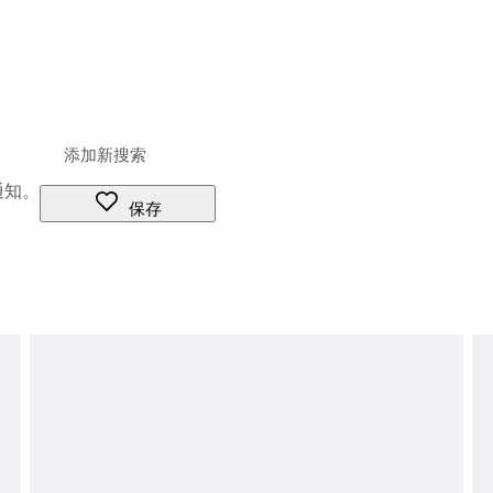
通知。
保存