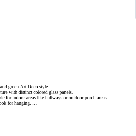
, and green Art Deco style.
ture with distinct colored glass panels.
ble for indoor areas like hallways or outdoor porch areas.
hook for hanging.