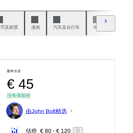
硬币及邮票
漫画
汽车及自行车
葡萄酒及烈性酒
最终出价
€ 45
没有保留价
由John Bolt精选
专
家
估价
€ 80
-
€ 120