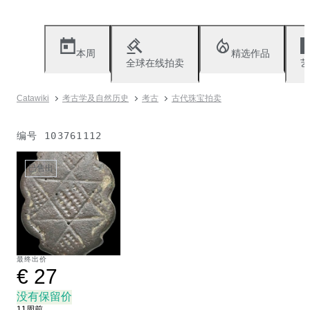
本周
精选作品
全球在线拍卖
艺
Catawiki
考古学及自然历史
考古
古代珠宝拍卖
编号
103761112
已售出
最终出价
€ 27
没有保留价
11周前