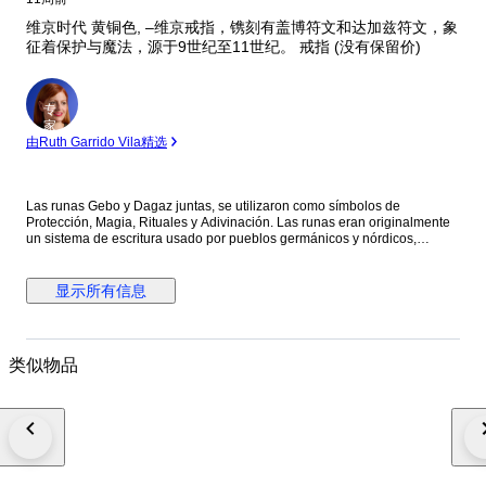
维京时代 黄铜色, –维京戒指，镌刻有盖博符文和达加兹符文，象
征着保护与魔法，源于9世纪至11世纪。 戒指 (没有保留价)
专
家
由Ruth Garrido Vila精选
Las runas Gebo y Dagaz juntas, se utilizaron como símbolos de
Protección, Magia, Rituales y Adivinación. Las runas eran originalmente
un sistema de escritura usado por pueblos germánicos y nórdicos,
conocido como el alfabeto rúnico o futhark. No nacieron como amuletos
en sí, sino como letras para escribir nombres, mensajes o inscripciones
en piedra, madera o metal. Con el tiempo, especialmente en la cultura
显示所有信息
nórdica antigua y en la mitología asociada a Odín, las runas adquirieron
un significado simbólico y espiritual. Según los mitos, Odín obtuvo el
conocimiento de las runas tras un sacrificio, lo que les dio una conexión
con lo sagrado y lo mágico. Una conexión profunda, una relación en la
类似物品
que ambos individuos aceptan la mutua aceptación, compartiendo
fortalezas y construyendo un apoyo mutuo y seguro. Material: Bronce-
bonita pátina Origen: Alemania Estado: buen estado-utilizable / ver fotos
Fecha: Período vikingo, siglo 9º al 11º DC Tamaño : 18 mm (medida
interior) Peso; 6,93 gramos. Presenta en su superficie las calcificaciones
y concreciones propias de su antigüedad, y que son la mejor garantía de
su autenticidad, Este artículo no necesita licencia de exportación dentro
de la UE No se hacen envíos fuera de la UE. Extremadamente muy raro