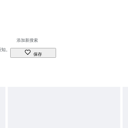
通知。
保存