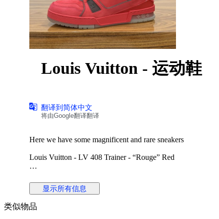
Louis Vuitton - 运动鞋
翻译到简体中文
将由Google翻译翻译
Here we have some magnificent and rare sneakers
Louis Vuitton - LV 408 Trainer - “Rouge” Red
Size 6 or 40.5 EU - Also fits 41
显示所有信息
Used with small signs of wear, in really good condition 9/10
类似物品
Authentication link :
https://legitapp.com/en/cert/9435051336072293