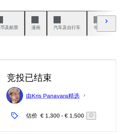
硬币及邮票
漫画
汽车及自行车
葡萄酒及烈性酒
竞投已结束
由Kris Panavara精选
专
家
估价
€ 1,300
-
€ 1,500