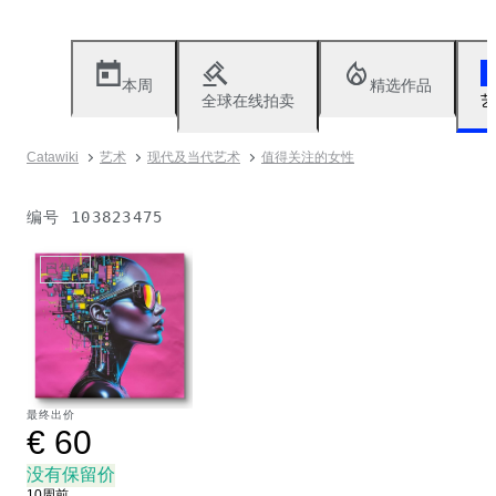
本周
精选作品
全球在线拍卖
艺
Catawiki
艺术
现代及当代艺术
值得关注的女性
编号
103823475
已售出
最终出价
€ 60
没有保留价
10周前