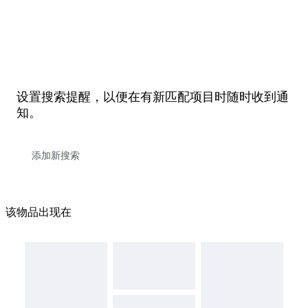
ART SALON. Nicole heeft de tweede plaats behaald op de World ART
Awards : meest innovatieve kunstenaar van 2024. Nicole Lubbers heeft
deze zomer een Vernissage in Venetië en in Belgrado. Ook haar eigen
site kan bezocht worden www.nicolelubbersart.nl . Nicole is onlangs
genomineerd en participeert in the world art awards 2024. Zij is
genomineerd door Thom Bierdz hem zelf de bekende acteur auteur en
kunstenaar voorzitter van de world art awards. Drie van haar werken zijn
in deze awards opgenomen. Voor haar eerste werk heeft ze de 5E plaats
behaald. Nicole Lubbers heeft deze zomer een vernissage in Venetië,
设置搜索提醒，以便在有新匹配项目时随时收到通
Belgrado en België. Nicole Lubbers is een Nederlandse kunstenaar. Ze
知。
woont in het oosten van het land. Deze veelbelovende kunstenaar word
genoemd excentriek en vernieuwend. Nicole Lubbers houd zich bezig
met meerdere stromingen van de kunst. Ze maakt vaak gebruik van
verschillende materialen. Dit werk komt met een certificaat van echtheid.
该物品出现在