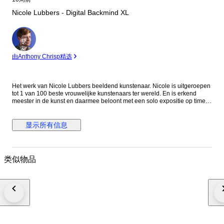
Nicole Lubbers - Digital Backmind XL
专
家
由Anthony Chrisp精选
Het werk van Nicole Lubbers beeldend kunstenaar. Nicole is uitgeroepen
tot 1 van 100 beste vrouwelijke kunstenaars ter wereld. En is erkend
meester in de kunst en daarmee beloont met een solo expositie op time
square New York. Transformeer je ruimte met het werk van van Nicole
Lubbers, een betoverend abstract stuk dat de kracht van veerkracht en
opwaartse beweging viert. Lubbers, bekend om haar innovatieve
显示所有信息
benadering van abstracte kunst, gebruikt een opvallend palet en
dynamische vormen om een ​​meeslepend visueel verhaal te creëren. De
rijke kleuren en ingewikkelde texturen van het kunstwerk trekken kijkers
naar binnen en moedigen hen aan om na te denken over thema's als
类似物品
doorzettingsvermogen en kracht. De gedurfde compositie van het stuk
maakt het een ideaal middelpunt voor een verscheidenheid aan
omgevingen, van moderne woonkamers tot chique kantoren en verfijnde
galerijen. Je ontvangt dit kunstwerk als opgerold canvas. Dat betekent dat
het doek los, zonder frame, is verzonden. Dit doen we met zorg, om het
werk optimaal te beschermen tijdens transport én om jou de vrijheid te
geven het precies zo in te lijsten of op te spannen als jij mooi vindt. Laat
het canvas professioneel opspannen op een spieraam bij een
lijstenmaker. Of kies voor een mooie lijst naar keuze – met of zonder glas,