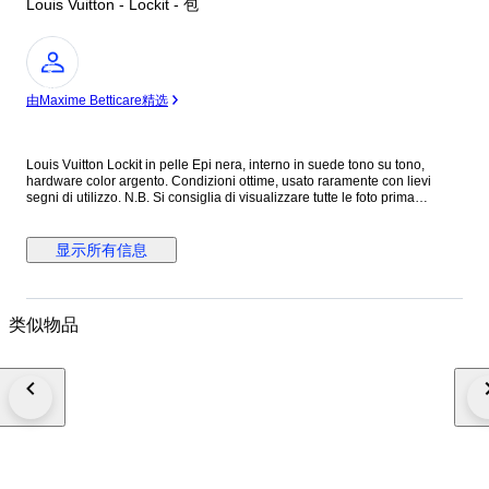
Louis Vuitton - Lockit - 包
专
家
由Maxime Betticare精选
Louis Vuitton Lockit in pelle Epi nera, interno in suede tono su tono,
hardware color argento. Condizioni ottime, usato raramente con lievi
segni di utilizzo. N.B. Si consiglia di visualizzare tutte le foto prima
dell’acquisto per assicurarsi di essere soddisfatti delle condizioni
dell’articolo. Altezza 29 cm Lunghezza 30 cm Profondità 10 cm Made in
France Colore: Nero Materiale: Pelle Epi INV.312/26 MAR2310021
显示所有信息
类似物品