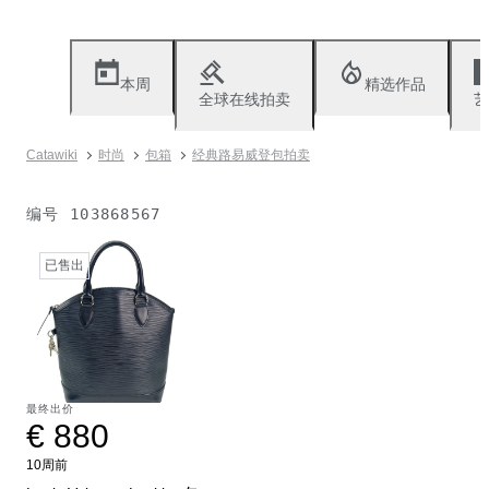
本周
精选作品
全球在线拍卖
艺
Catawiki
时尚
包箱
经典路易威登包拍卖
编号
103868567
已售出
最终出价
€ 880
10周前