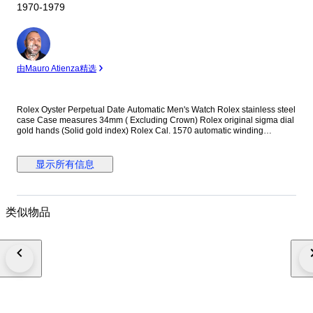
1970-1979
专
家
由Mauro Atienza精选
Rolex Oyster Perpetual Date Automatic Men's Watch Rolex stainless steel
case Case measures 34mm ( Excluding Crown) Rolex original sigma dial
gold hands (Solid gold index) Rolex Cal. 1570 automatic winding
movement Rolex signed screwdown crown Non quickset date Reference
number: 1505 New genuine leather strap (Non Rolex) Comes with Rolex
certificate (Purchased in year 1975) This watch is guaranteed to be
显示所有信息
genuine Rolex. Shipping by Fedex, DHL or EMS depending on
destination We are not responsible for any customs delays or fees. Duty
tax fees/import fees to be paid by buyer is available. If winning bidder
decides to cancel / withdraw they will bear risk , cost of all shipping and
类似物品
return import duties of seller if buyer do not follow return instructions
#Freeshipping2025LUX