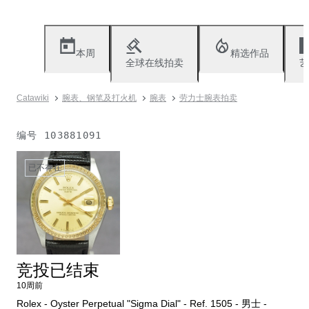
本周
精选作品
全球在线拍卖
艺
Catawiki
腕表、钢笔及打火机
腕表
劳力士腕表拍卖
编号
103881091
已不存在
竞投已结束
10周前
Rolex - Oyster Perpetual "Sigma Dial" - Ref. 1505 - 男士 -