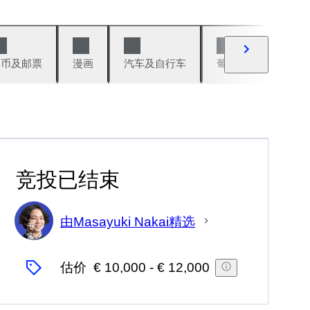
硬币及邮票
漫画
汽车及自行车
葡萄酒及烈性酒
竞投已结束
由Masayuki Nakai精选
专
家
估价
€ 10,000
-
€ 12,000