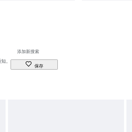
通知。
保存