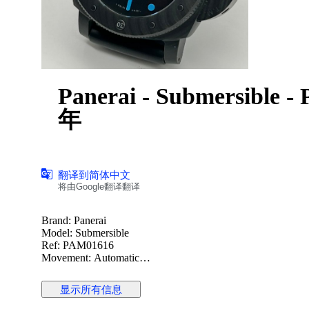
Panerai - Submersible 
年
翻译到简体中文
将由Google翻译翻译
Brand: Panerai
Model: Submersible
Ref: PAM01616
Movement: Automatic
Dial Color: Black
Case: Carbon
显示所有信息
Case diameter: 44 mm
Crystal: Sapphire crystal