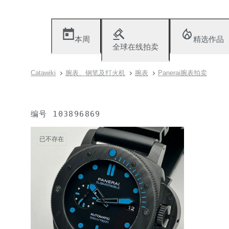
本周
精选作品
全球在线拍卖
Catawiki
腕表、钢笔及打火机
腕表
Panerai腕表拍卖
编号
103896869
已不存在