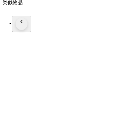
类似物品
Strap/Bracelet: Rubber
Strap/Bracelet length: 21 cm
Clasp: Buckle
Condition: Worn and in very good condition
Extras: No Box, No Papers
*Shipping via UPS (fast shipping with tracking and signature
**Optional shipping from Europe(EU) is available. Please conta