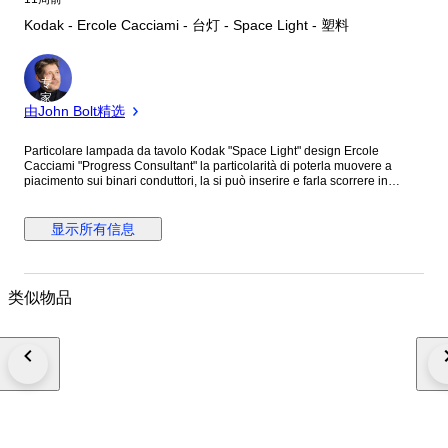
Kodak - Ercole Cacciami - 台灯 - Space Light - 塑料
专
家
由John Bolt精选
Particolare lampada da tavolo Kodak "Space Light" design Ercole
Cacciami "Progress Consultant" la particolarità di poterla muovere a
piacimento sui binari conduttori, la si può inserire e farla scorrere in
qualsiasi verso, su qualunque binario e girarla che illumini verso l'interno
o verso l'esterno, il gioco ruota tutto dentro questo cubo dal telaio in
plastica a piacere e fantasia propria si può creare un'atmosfera unica per
显示所有信息
il tuo esclusivo ambiente, autentica anni 80 nuova mai utilizzata ancora
imballata nella sua scatola originale con le istruzioni, le foto sono
dimostrative di un'altra lampada uguale di mia proprietà. Dimensioni circa
cm 22 x 22 x 22 La spedizione verrà effettuata in pacco sigillato e
类似物品
internamente rivestito in pluribol per evitare danni alla merce durante il
trasporto, una volta spedito il pacco verrà inviato all'acquirente il numero
di tracciabilità. Le eventuali spese doganali sono a carico dell'acquirente.