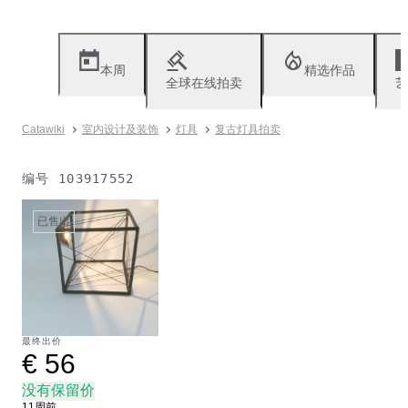
本周
精选作品
全球在线拍卖
艺
Catawiki
室内设计及装饰
灯具
复古灯具拍卖
编号
103917552
已售出
最终出价
€ 56
没有保留价
11周前