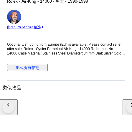
Rolex - Air-King - 14000 - 男士 - 1990-1999
专
家
由Mauro Atienza精选
Optionally, shipping from Europe (EU) is available. Please contact seller
after sale. Rolex - Oyster Perpetual Air-King - 14000 Reference No:
14000 Case Material: Stainless Steel Diameter: 34 mm Dial: Silver Colour
Original Rolex Dial Glass: Scracth Resistant Sapphire (Crystal) glass
Bracelet: Original Stainless Steel Oyster bracelet / Fits up to 17.5-18 cm
wrist approximately Clasp: Hidden Deployment Case Back: Solid
显示所有信息
Condition: Worn & Very good condition Movement: Automatic Functions:
Hour, Minute and Second Extras: No Box / No Paper (The box that
appears in the photos is my shooting platform.) **I will use FedEX / Ups
worldwide priority shipping to make sure that the items finds you as soon
类似物品
as possible (takes usually 3-5 days *we don't guarantee water resistance
** Receiver responsible with the custom fees