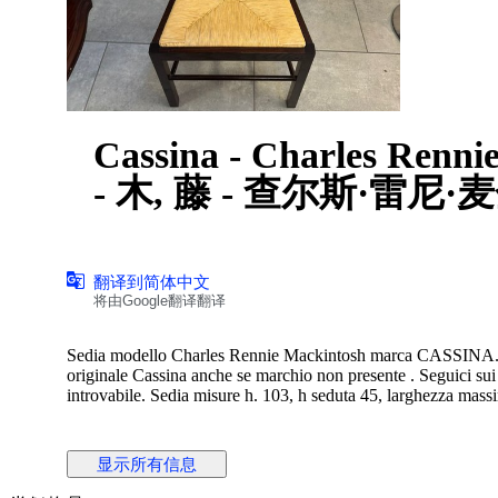
Cassina - Charles Renni
- 木, 藤 - 查尔斯·雷尼
翻译到简体中文
将由Google翻译翻译
Sedia modello Charles Rennie Mackintosh marca CASSINA. in 
originale Cassina anche se marchio non presente . Seguici sui
introvabile. Sedia misure h. 103, h seduta 45, larghezza mass
显示所有信息