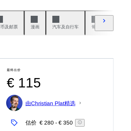
硬币及邮票
漫画
汽车及自行车
葡萄酒及烈性酒
最终出价
€ 115
由Christian Plat精选
专
家
估价
€ 280
-
€ 350