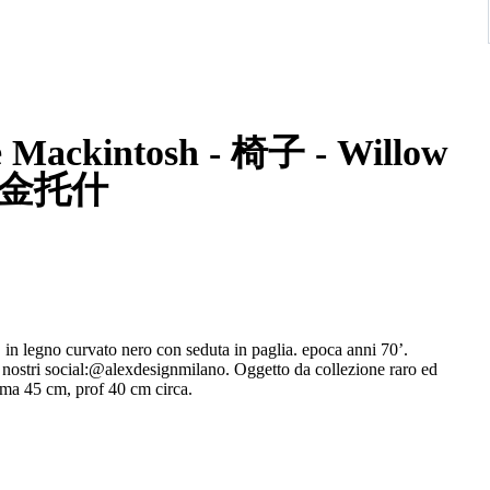
e Mackintosh - 椅子 - Willow
·麦金托什
legno curvato nero con seduta in paglia. epoca anni 70’.
 nostri social:@alexdesignmilano. Oggetto da collezione raro ed
ima 45 cm, prof 40 cm circa.