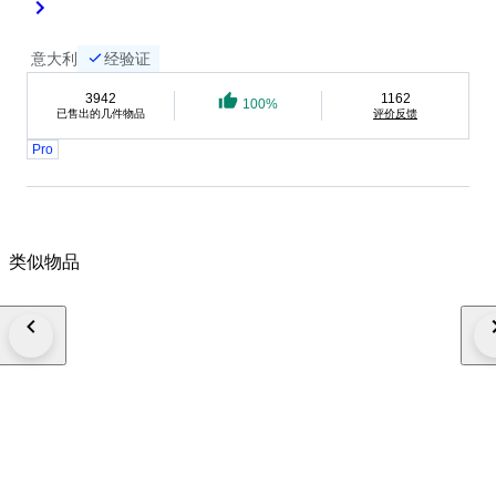
古物品的魅力以及只有它们才能赋予您风格的独特
性。 奢华与优雅绝不是二手货 感谢您选择我们。
意大利
经验证
使用Google翻译翻译
3942
1162
100%
已售出的几件物品
评价反馈
Pro
类似物品