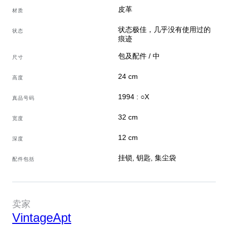
• 生产时期：1994
皮革
材质
• 颜色：黑色
状态极佳，几乎没有使用过的
状态
• 材质：皮革
痕迹
• 尺寸：长 32 cm × 高 24 cm × 深 12 cm
包及配件 / 中
• 状况：极好 – 皮面微小划痕
尺寸
• 配件包含：Dustbag Hermès - Clochette
24 cm
高度
***本拍品享受买家保护费降低至4.5%（原9%）的优惠，
1994 : ○X
真品号码
拍卖结束后将为中标人安排。拍卖结束后一个工作日内，
32 cm
销售团队成员将与您联系，协助您进一步享受折扣***
宽度
12 cm
深度
卖家故事
挂锁, 钥匙, 集尘袋
配件包括
自 2018 年起专门销售奢侈二手包袋和配饰的网上商
店。 总部设在意大利，我们在全球范围内发货。 我
们认真而热情地研究古驰、路易威登、普拉达等最佳
卖家
品牌的复古时装。 我们所有的物品都经过我们专家
VintageApt
的严格鉴定，并经过专业的消毒处理。 我们相信复