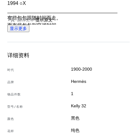
1994 ○X
________________________________________
有些包包跟随时间而走。
翻译文本
显示原文
而有些包包则穿越时间。
显示更多
这只黑色 Box Calf 的 Hermès Kelly 32 是品牌经典优雅
的最纯粹表达：线条利落，结构完美，气质自然而然无需
多言。
Sellier 结构以鲜明而严谨的轮廓，凸显爱马仕的匠心精
详细资料
确；而 Box Calf 皮革——光滑、紧致、自然有光泽——
讲述一种更有意识的美，注定随时间演变。
1900-2000
时代
这不是一只人人都适合的包。
Hermès
品牌
它属于那些懂得耐用物品价值的人。
一只不追逐潮流，而是超越潮流的 Kelly。
1
物品件数
________________________________________
通用特征：
Kelly 32
型号/名称
• Sku: 6592B5084
黑色
颜色
• 品牌：爱马仕
• 产地：法国
纯色
花样
• 真伪认证码：1994 : ○X