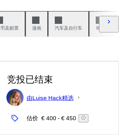
硬币及邮票
漫画
汽车及自行车
葡萄酒及烈性酒
竞投已结束
由Luise Hack精选
专
家
估价
€ 400
-
€ 450