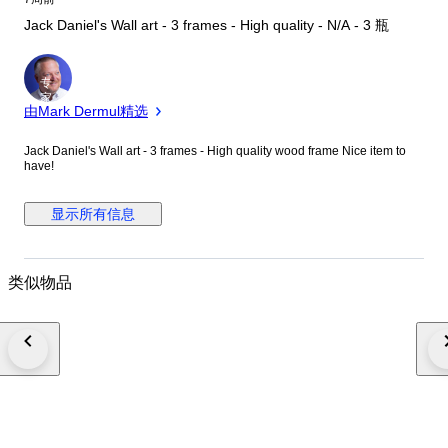
Jack Daniel's Wall art - 3 frames - High quality - N/A - 3 瓶
专
家
由Mark Dermul精选
Jack Daniel's Wall art - 3 frames - High quality wood frame Nice item to
have!
显示所有信息
类似物品