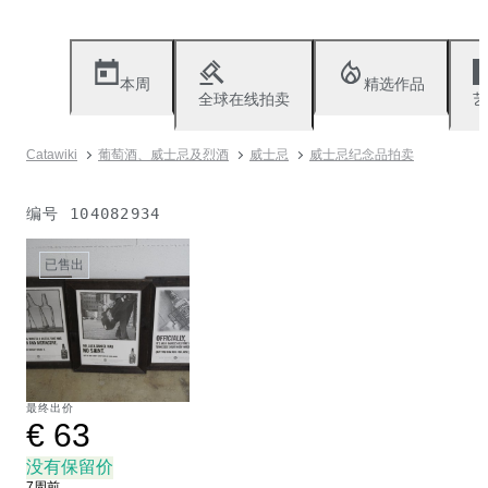
本周
精选作品
全球在线拍卖
艺
Catawiki
葡萄酒、威士忌及烈酒
威士忌
威士忌纪念品拍卖
编号
104082934
已售出
最终出价
€ 63
没有保留价
7周前