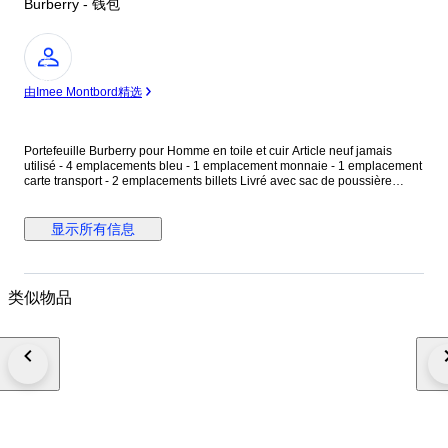
Burberry - 钱包
专
家
由Imee Montbord精选
Portefeuille Burberry pour Homme en toile et cuir Article neuf jamais
utilisé - 4 emplacements bleu - 1 emplacement monnaie - 1 emplacement
carte transport - 2 emplacements billets Livré avec sac de poussière
d’origine et sac de shopping. ( voir photos pour plus d’informations)
Livraison colissimo international avec assurance.
显示所有信息
类似物品