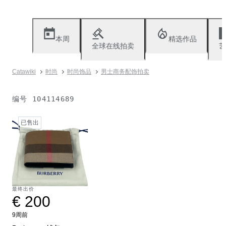
本周
精选作品
全球在线拍卖
艺
Catawiki
时尚
时尚饰品
男士商务配饰拍卖
编号
104114689
已售出
最终出价
€ 200
9周前