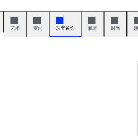
艺术
室内
珠宝首饰
腕表
时尚