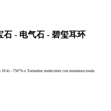
宝石 - 电气石 - 碧玺耳环
o 18 kt - 750°% e Tormaline multicolore con montatura tonda