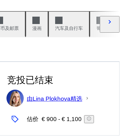
硬币及邮票
漫画
汽车及自行车
葡萄酒及烈性酒
竞投已结束
由Lina Plokhova精选
专
家
估价
€ 900
-
€ 1,100