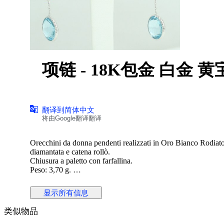
项链 - 18K包金 白金 黄
翻译到简体中文
将由Google翻译翻译
Orecchini da donna pendenti realizzati in Oro Bianco Rodiat
diamantata e catena rollò.
Chiusura a paletto con farfallina.
Peso: 3,70 g.
Lunghezza: 3.70 g.
Nuovo con scatola e certificato
显示所有信息
类似物品