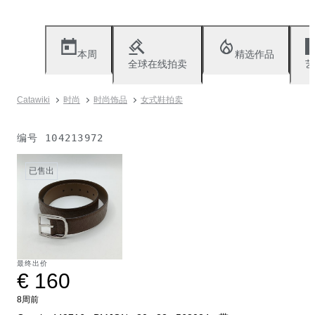
本周
精选作品
全球在线拍卖
艺
Catawiki
时尚
时尚饰品
女式鞋拍卖
编号
104213972
已售出
最终出价
€ 160
8周前