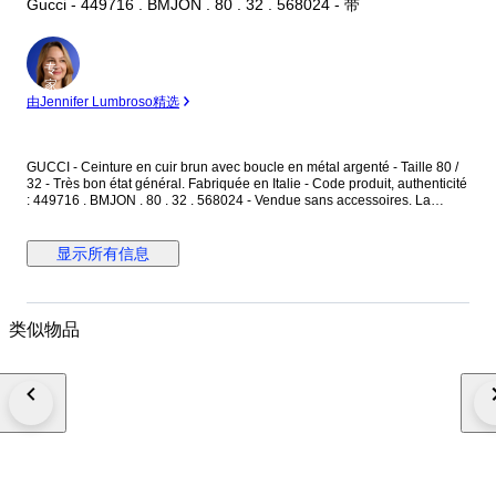
Gucci - 449716 . BMJON . 80 . 32 . 568024 - 带
专
家
由Jennifer Lumbroso精选
GUCCI - Ceinture en cuir brun avec boucle en métal argenté - Taille 80 /
32 - Très bon état général. Fabriquée en Italie - Code produit, authenticité
: 449716 . BMJON . 80 . 32 . 568024 - Vendue sans accessoires. La
ceinture est en cuir couleur brun, avec des motifs monogramme "GG" -
L'intérieur est en cuir brun finition lisse - La boucle est en métal argenté,
avec l'inscription "Gucci" gravée. Dimensions : Longueur totale 95 cm -
显示所有信息
Largeur du cuir 4 cm - Boucle en métal argenté : 5,3 cm x 6,5 cm. La
ceinture est réglable avec ses 5 trous de réglages d'origine. La boucle
présente des micros rayures merci de prendre en compte les photos. La
ceinture est en très bon état général.
类似物品