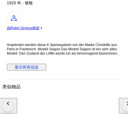
1920 年 - 镀银
专
家
由Robin Goyeux精选
Angeboten werden diese 6 Speisegabeln von der Marke Christofle aus
Paris in Frankreich. Modell Saigon Das Modell Saigon ist ein sehr altes
Modell. Den Zustand der Löffel würde ich als hervorragend bezeichnen.
Der Allgemeinzustand wird aber auch durch die Bilder gut ersichtlich.
Bitte schauen sie sich daher die Bilder an. Maße: Speisegabel Länge ca.
20,5 cm Gewicht ca. 77 g
显示所有信息
类似物品