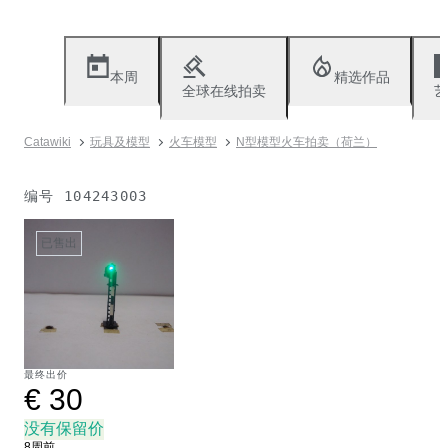
本周
精选作品
全球在线拍卖
艺
Catawiki
玩具及模型
火车模型
N型模型火车拍卖（荷兰）
编号
104243003
已售出
最终出价
€ 30
没有保留价
8周前