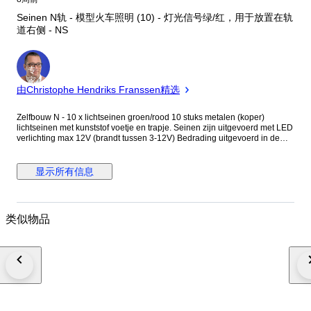
Seinen N轨 - 模型火车照明 (10) - 灯光信号绿/红，用于放置在轨
道右侧 - NS
专
家
由Christophe Hendriks Franssen精选
Zelfbouw N - 10 x lichtseinen groen/rood 10 stuks metalen (koper)
lichtseinen met kunststof voetje en trapje. Seinen zijn uitgevoerd met LED
verlichting max 12V (brandt tussen 3-12V) Bedrading uitgevoerd in de
kleuren van de verlichting. Nieuwstaat (ongebruikt) 10 x lichtsein
Nederlandse uitvoering; groen/rood 35 mm (lichtbak 9 mm) Voor
plaatsing rechts van het spoor. (lichtbak links) De leds branden op zowel
显示所有信息
gelijk- als wisselstroom maar gelijkstroom is beter omdat de leds dan veel
langer mee gaan. Let op: deze seinpalen hebben geen digitale of
treinbeinvloedingsfunctie Zie foto's voor een goede indruk van het
aanbod. Foto's zijn onderdeel van de aanbieding. Wordt aangetekend en
类似物品
verzekerd verzonden PostNL