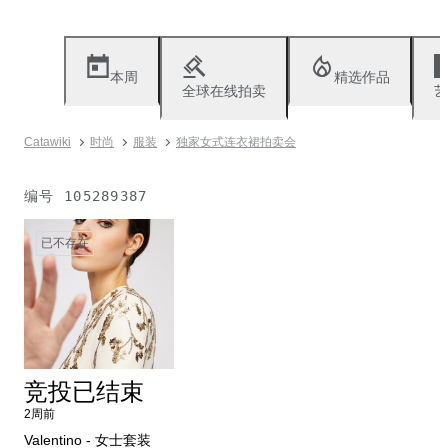
本周
精选作品
全球在线拍卖
艺
Catawiki
时尚
服装
独家女式连衣裙拍卖会
编号
105289387
已不存在
竞投已结束
2周前
Valentino - 女士套装