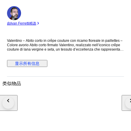
专
家
由Ivan Ferretti精选
Valentino – Abito corto in crêpe couture con ricamo floreale in paillettes –
Colore avorio Abito corto firmato Valentino, realizzato nell’iconico crêpe
couture di lana vergine e seta, un tessuto d’eccellenza che rappresenta
uno dei codici stilistici più riconoscibili della Maison. Il modello, dal taglio
a trapezio, presenta una silhouette sobria ed estremamente femminile,
arricchita da un ricercato ricamo floreale realizzato interamente a mano
显示所有信息
con paillettes color oro che si sviluppano sul corpetto, sulle maniche e sul
retro. Il design è pulito e minimal, ma estremamente raffinato. L’abito è
completamente foderato, per un comfort e una struttura impeccabili. Capo
prodotto in Italia. Composizione: 65% lana vergine – 35% seta Taglio 38
类似物品
(misure disponibili su richiesta) Prezzo retail €3545 Mai indossato.
Spedito con tracciamento, assicurazione e imballaggio protetto.
#ExclusiveFashion2025