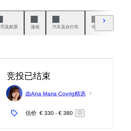
硬币及邮票
漫画
汽车及自行车
葡萄酒及烈性酒
竞投已结束
由Ana Maria Covrig精选
专
家
估价
€ 330
-
€ 380