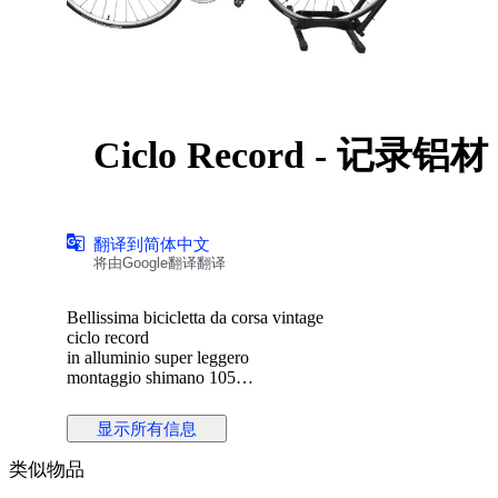
Ciclo Record - 记录铝
翻译到简体中文
将由Google翻译翻译
Bellissima bicicletta da corsa vintage
ciclo record
in alluminio super leggero
montaggio shimano 105
cerchi 28"
显示所有信息
in caso di spedizione la bicicletta verrà parzialmente smontata
类似物品