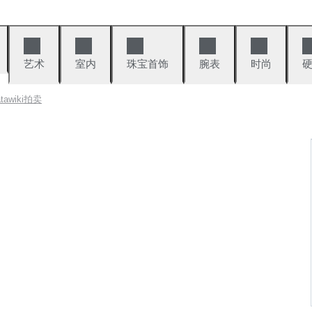
艺术
室内
珠宝首饰
腕表
时尚
atawiki拍卖