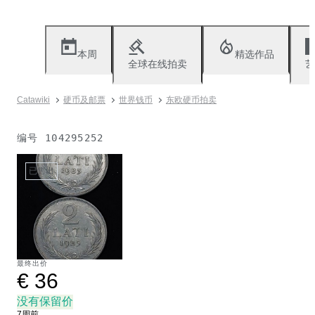
本周
精选作品
全球在线拍卖
艺
Catawiki
硬币及邮票
世界钱币
东欧硬币拍卖
编号
104295252
已售出
最终出价
€ 36
没有保留价
7周前