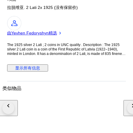
拉脱维亚. 2 Lati 2x 1925 (没有保留价)
专
家
由Yevhen Fedoryshyn精选
The 1925 silver 2 Lati ; 2 coins in UNC quality . Description : The 1925
silver 2 Lati coin is a coin of the First Republic of Latvia (1922–1940),
minted in London. It has a denomination of 2 Lati, is made of 835 fineness
silver, weighs 10 grams, and has a diameter of 27 mm Obverse: The large
coat of arms of the Republic of Latvia (a shield with a rising sun, a lion,
and a griffin, topped with three stars, surrounded by oak leaves) is
显示所有信息
depicted in the center. The inscription "LATVIJAS" appears at the top, and
"REPUBLIKA" appears at the bottom. Reverse: The denomination "2"
appears in the center, with the word "LATI" beneath it. The composition is
surrounded by a wreath of oak leaves, with the year of minting, "1925," at
类似物品
the bottom. Edge: Ribbed (corrugated), with variations in the number of
corrugations. Artist: Jānis Tilbergs.