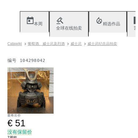
本周
精选作品
全球在线拍卖
艺
Catawiki
葡萄酒、威士忌及烈酒
威士忌
威士忌纪念品拍卖
编号
104298042
已售出
最终出价
€ 51
没有保留价
7周前