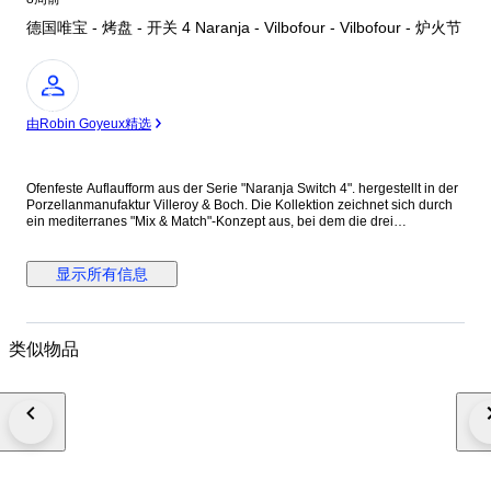
德国唯宝 - 烤盘 - 开关 4 Naranja - Vilbofour - Vilbofour - 炉火节
专
家
由Robin Goyeux精选
Ofenfeste Auflaufform aus der Serie "Naranja Switch 4". hergestellt in der
Porzellanmanufaktur Villeroy & Boch. Die Kollektion zeichnet sich durch
ein mediterranes "Mix & Match"-Konzept aus, bei dem die drei
Hauptdekore miteinander kombiniert werden können. Hauptmerkmal der
"Naranja Switch 4" Serie sind die warmen Orangetöne mit Fruchtmotiven.
Hergestellt aus Vilbofour-speziell geeignet für hohe Temperaturen. -
显示所有信息
spülmaschinenfest - mikrowellengeeignet - ofenfest Die Auflaufform ist in
einem hervorragendem Zustand, ohne Beschädigungen, Chip, Risse. 1 x
Auflaufform, oval Höhe: 6,5c m, Durchmesser: 34,5cm x 26,5cm Bilder
dienen als Bestandteil der Beschreibung. Der Versand erfolgt sicher
类似物品
verpackt und versichert. Alle Angaben wurden nach bestem Wissen
gemacht.