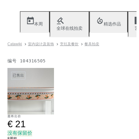
本周
精选作品
全球在线拍卖
艺
Catawiki
室内设计及装饰
烹饪及餐饮
餐具拍卖
编号
104316505
已售出
最终出价
€ 21
没有保留价
8周前