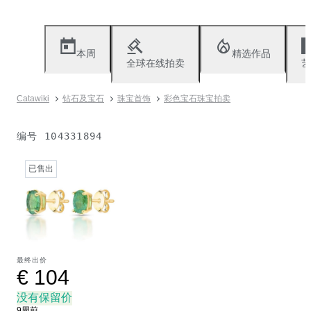
本周
精选作品
全球在线拍卖
艺
Catawiki
钻石及宝石
珠宝首饰
彩色宝石珠宝拍卖
编号
104331894
已售出
最终出价
€ 104
没有保留价
9周前