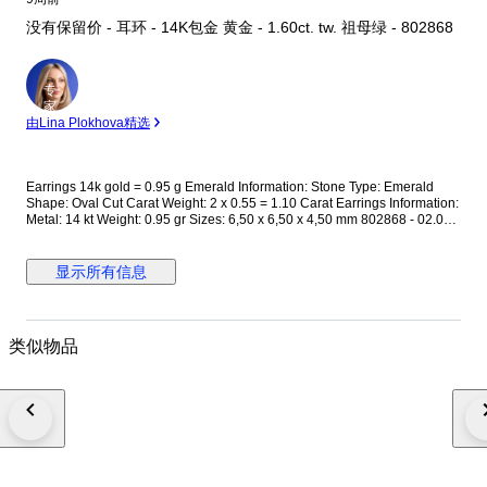
没有保留价 - 耳环 - 14K包金 黄金 - 1.60ct. tw. 祖母绿 - 802868
专
家
由Lina Plokhova精选
Earrings 14k gold = 0.95 g Emerald Information: Stone Type: Emerald
Shape: Oval Cut Carat Weight: 2 x 0.55 = 1.10 Carat Earrings Information:
Metal: 14 kt Weight: 0.95 gr Sizes: 6,50 x 6,50 x 4,50 mm 802868 - 02.007
This jewelry has been tested and confirmed to be made of gold.
Gemstones are commonly treated to enhance colour or clarity. This has
not been researched for this specific item. PLEASE NOTE Your country of
显示所有信息
residence may impose additional VAT, customs, and import fees which are
the sole responsibility of the buyer. If the winning bidder decides to
cancel/withdraw they will bear the risk, cost of all shipping, and return
import duties of the seller. Shipping Information: Delivery with registered
类似物品
tracking number by FEDEX. To offer our customers the most efficient and
cost-effective delivery option, this item will be shipped from a different
location than our main company address. This is due to recent changes in
tariff policies and aims solely to improve logistics and reduce
unnecessary costs for the buyer. We will provide full support throughout
the entire purchase and shipping process.