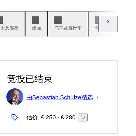
硬币及邮票
漫画
汽车及自行车
葡萄酒及烈性酒
竞投已结束
由Sebastian Schulze精选
专
家
估价
€ 250
-
€ 280