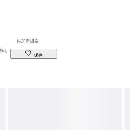
通知。
保存