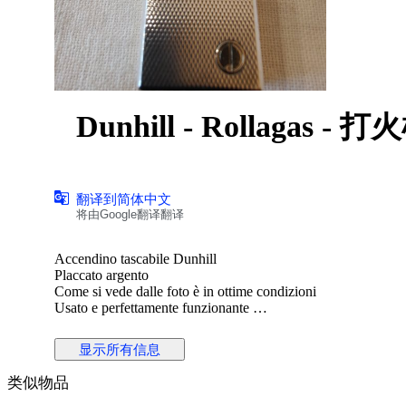
Dunhill - Rollagas - 
翻译到简体中文
将由Google翻译翻译
Accendino tascabile Dunhill
Placcato argento
Come si vede dalle foto è in ottime condizioni
Usato e perfettamente funzionante
Ideale per un regalo di classe per il tuo lui o per la tua lei
Ideale per essere collezionato.
显示所有信息
类似物品