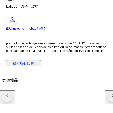
Lalique - 盘子 - 玻璃
专
家
由Christophe Thiebaut精选
plat de forme rectangulaire en verre gravé signé "R.LALIQUEé à décor
sur les prises de deux épis de blés trés Art-Déco. modèle Arras répertorié
au catalogue de la Manufacture - collection créée en 1943. les lignes trés
épurées du plateau et des épis de blé nous rappellent la période Art-
Déco. on peut retrouver ces décors dans les grandes plaques de verre
qui ont habillé des intérieur de maisons. dans cette collection - on
显示所有信息
retrouve des vases - des assiettes - coupes. rayures d'usage - peut-être
poli. René Lalique est né en 1860 - Maître Verrier - il a su marié la
transparence et la lumière du cristal. ses premières collections étaient
consacrées aux bijoux. En 1907 il réalise des objets en verre dans son
类似物品
atelier à Clairfontaine prés de Rambouillet. En 1922 - il se consacre
entièrement au travail du verre - il se rend alors en Alsace pour y trouver
un lieu appropriée à la production d'objets en verre ainsi qu'une main
d'oeuvre qualifiée. Il crée alors la verrerie d'Alsace à Wingen-sur-Moder. à
ce jour, elle est la seule Manufacture Lalique au Monde. reconnue dans
le monde entier pour son excellence - elle a su à travers les années
transmettre son savoir ancestral. longueur - 42cms. largeur - 16cms.
profondeur - 2cms. largeur oreilles (prises) - 6cms.