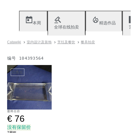
本周
精选作品
全球在线拍卖
艺
Catawiki
室内设计及装饰
烹饪及餐饮
餐具拍卖
编号
104393564
已售出
最终出价
€ 76
没有保留价
7周前