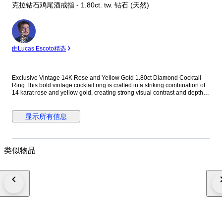
克拉钻石鸡尾酒戒指 - 1.80ct. tw. 钻石 (天然)
专
家
由Lucas Escoto精选
Exclusive Vintage 14K Rose and Yellow Gold 1.80ct Diamond Cocktail
Ring This bold vintage cocktail ring is crafted in a striking combination of
14 karat rose and yellow gold, creating strong visual contrast and depth.
Designed with a substantial, unisex profile, the ring is accented with
evenly spaced round diamonds that add controlled brilliance without
overwhelming the architectural form. Its solid gold weight and balanced
显示所有信息
proportions make it a confident statement piece suitable for both men and
women. Metal: 14K Rose and Yellow Gold Stones: Diamonds - Diamond
Carat Weight: 1.80 carats, 12 stones Weight: 23.0 grams Size: EU 63 / US
10.25 Condition: Excellent Shipping: Shipped by DHL Express
类似物品
Worldwide, Estimated 2 to 3 Business Day Transit Time, Fully Insured.