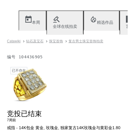
本周
精选作品
全球在线拍卖
艺
Catawiki
钻石及宝石
珠宝首饰
复古男士珠宝首饰拍卖
编号
104436905
已不存在
竞投已结束
7周前
戒指 - 14K包金 黄金, 玫瑰金, 独家复古14K玫瑰金与黄彩金1.80