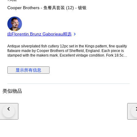
Cooper Brothers - 鱼餐具套装 (12) - 镀银
专
家
由Florentin Brunz Gaborieau精选
Antique silverplated fish cutlery 12pc set in the Kings pattern, fine quality
flatware made by Cooper Brothers of Sheffield, England. Each piece is
stamped with the makers mark. Excellent vintage condition. Fork 18.5cm,
knife 20 cm Weight 610 g Shipped using a track and trace service. To
ensure a smooth delivery, the buyer's contact information (email and
phone number) is shared with the courier. This allows customs officials or
显示所有信息
the courier service to contact the buyer directly if necessary. Shipping
partners include DPD, UPS, FedEx, and Royal Mail. Explore more unique
items by visiting the seller's profile under 'Timelesscollections'.
类似物品