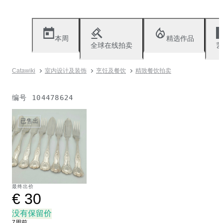
本周
精选作品
全球在线拍卖
艺
Catawiki
室内设计及装饰
烹饪及餐饮
精致餐饮拍卖
编号
104478624
已售出
最终出价
€ 30
没有保留价
7周前