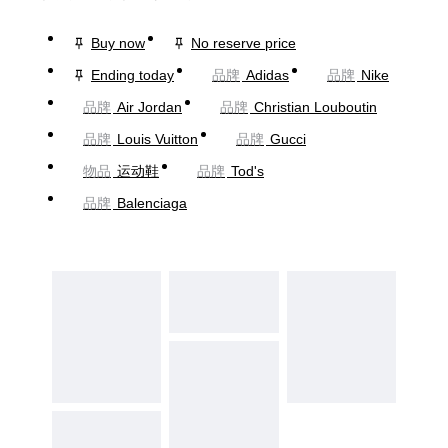
Buy now
No reserve price
Ending today
品牌
Adidas
品牌
Nike
品牌
Air Jordan
品牌
Christian Louboutin
品牌
Louis Vuitton
品牌
Gucci
物品
运动鞋
品牌
Tod's
品牌
Balenciaga