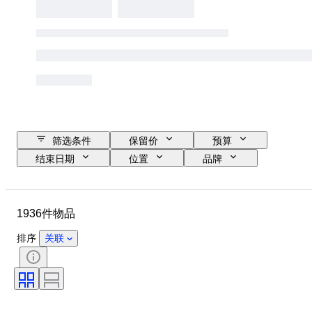
筛选条件
保留价
预算
结束日期
位置
品牌
鞋尺码
物品
原产国
材质
性别
状态
1936件物品
签名
颜色
时代
带配件
花样
型号
排序
关联