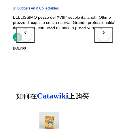
为
Lubbers Art & Collectables
BELLISSIMO pezzo del XVIII° secolo italiano!!! Ottimo
prezzo d'acquisto senza riserva! Grande professionalita'
del venditore con pezzi d'epoca a prezzi veramente
competitivi! MOLTO CONSIGLIATO!
BOLY60
Catawiki
如何在
上购买