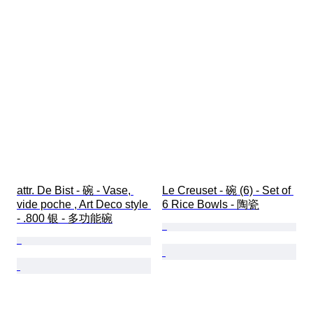
attr. De Bist - 碗 - Vase, 
Le Creuset - 碗 (6) - Set of 
vide poche , Art Deco style 
6 Rice Bowls - 陶瓷
- .800 银 - 多功能碗