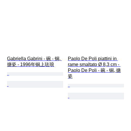
Gabriella Gabrini - 碗 - 铜, 
Paolo De Poli piattini in 
搪瓷 - 1996年铜上珐琅
rame smaltato Ø 8,3 cm - 
Paolo De Poli - 碗 - 铜, 搪
瓷