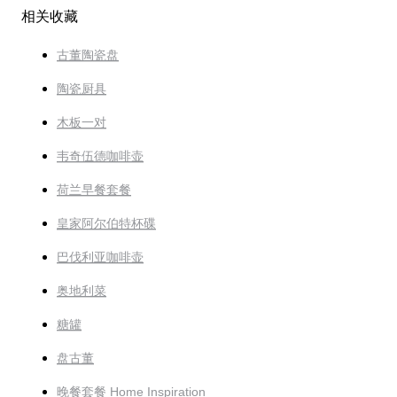
相关收藏
古董陶瓷盘
陶瓷厨具
木板一对
韦奇伍德咖啡壶
荷兰早餐套餐
皇家阿尔伯特杯碟
巴伐利亚咖啡壶
奥地利菜
糖罐
盘古董
晚餐套餐 Home Inspiration