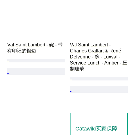
Val Saint Lambert - 碗 - 带
Val Saint Lambert - 
有印记的银边
Charles Graffart & René 
Delvenne - 碗 - Luxval - 
Service Lunch - Amber - 压
制玻璃
Catawiki买家保障