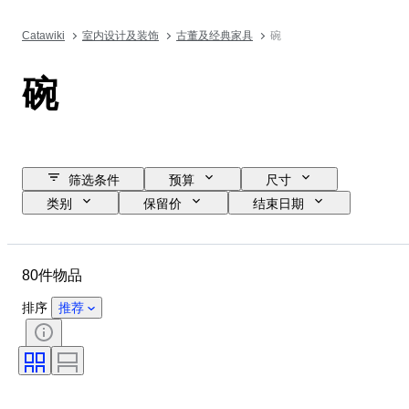
Catawiki
室内设计及装饰
古董及经典家具
碗
碗
筛选条件
预算
尺寸
类别
保留价
结束日期
位置
品牌
物品
原产国
材质
状态
80件物品
时期
款式
颜色
Decor
时代
创作者
排序
推荐