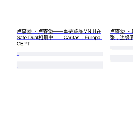
卢森堡  - 卢森堡——重要藏品MN H在
卢森堡  -
Safe Dual相册中——Caritas，Europa 
张，边缘宽大
CEPT