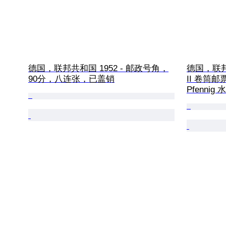
德国，联邦共和国 1952 - 邮政号角，
德国，联邦共和
90分，八连张，已盖销
II 卷筒邮
Pfennig