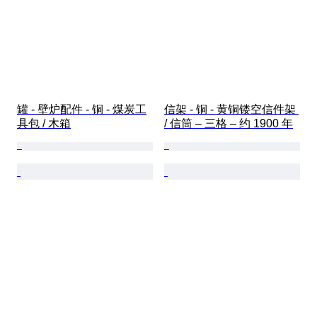
罐 - 壁炉配件 - 铜 - 煤炭工
信架 - 铜 - 黄铜镂空信件架 
具包 / 木箱
/ 信筒 – 三格 – 约 1900 年