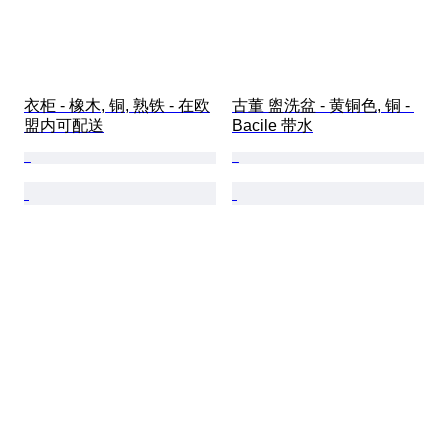
衣柜 - 橡木, 铜, 熟铁 - 在欧
古董 盥洗盆 - 黄铜色, 铜 - 
盟内可配送
Bacile 带水