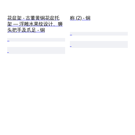
花盆架 - 古董黄铜花盆托
称 (2) - 铜
架 — 浮雕水果纹设计、狮
头把手及爪足 - 铜