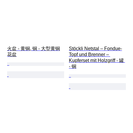
火盆 - 黄铜, 铜 - 大型黄铜
Stöckli Netstal – Fondue-
花盆
Topf und Brenner – 
Kupferset mit Holzgriff - 罐 
- 铜