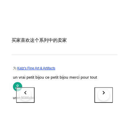
买家喜欢这个系列中的卖家
为
Katz's Fine Art & Artifacts
un vrai petit bijou ce petit bijou merci pour tout
user-9086cb4