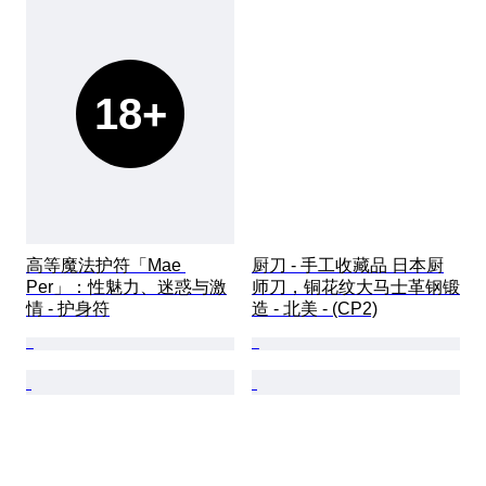
18+
高等魔法护符「Mae 
厨刀 - 手工收藏品 日本厨
Per」：性魅力、迷惑与激
师刀，铜花纹大马士革钢锻
情 - 护身符
造 - 北美 - (CP2)