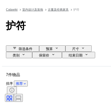
Catawiki
室内设计及装饰
古董及经典家具
护符
护符
筛选条件
预算
尺寸
类别
保留价
结束日期
位置
物品
原产国
性别
状态
证明
7件物品
时代
排序
推荐