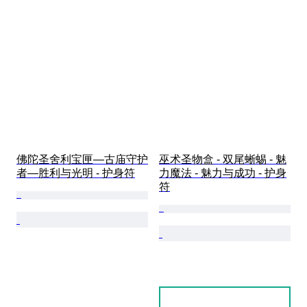
佛陀圣舍利宝匣—古庙守护
巫术圣物盒 - 双尾蜥蜴 - 魅
者—胜利与光明 - 护身符
力魔法 - 魅力与成功 - 护身
符