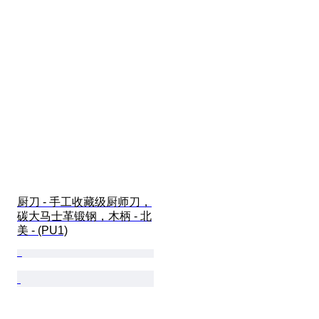
厨刀 - 手工收藏级厨师刀，
碳大马士革锻钢，木柄 - 北
美 - (PU1)