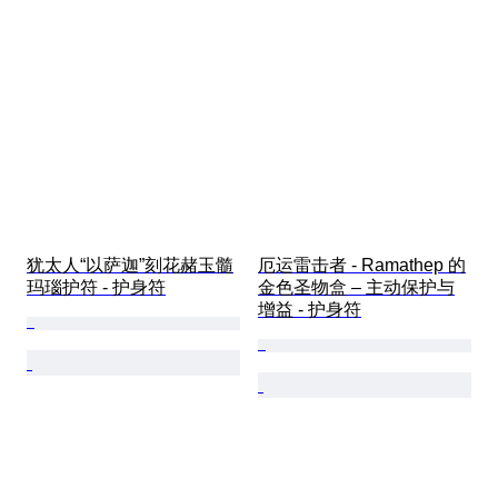
犹太人“以萨迦”刻花赭玉髓
厄运雷击者 - Ramathep 的
玛瑙护符 - 护身符
金色圣物盒 – 主动保护与
增益 - 护身符