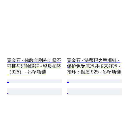
青金石 - 佛教金刚杵：坚不
青金石 - 法蒂玛之手项链 - 
可摧与消除障碍 - 银质扣环
保护免受厄运并招来好运 - 
（925） - 吊坠项链
扣环：银质 925 - 吊坠项链