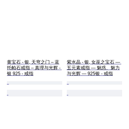
黄宝石 - 银, 天穹之门 – 蓝
紫水晶 - 银, 女巫之宝石 — 
托帕石戒指 – 真理与光辉 - 
五元素戒指 — 魅惑、魅力
银 925 - 戒指
与光辉 — 925银 - 戒指