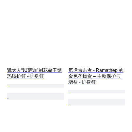
犹太人“以萨迦”刻花赭玉髓
厄运雷击者 - Ramathep 的
玛瑙护符 - 护身符
金色圣物盒 – 主动保护与
增益 - 护身符