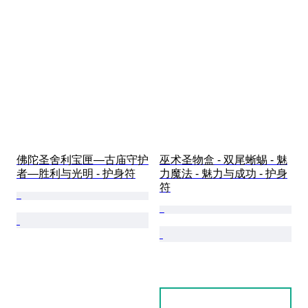
佛陀圣舍利宝匣—古庙守护
巫术圣物盒 - 双尾蜥蜴 - 魅
者—胜利与光明 - 护身符
力魔法 - 魅力与成功 - 护身
符