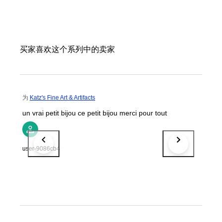
买家喜欢这个系列中的卖家
为
Katz's Fine Art & Artifacts
un vrai petit bijou ce petit bijou merci pour tout
user-9086cb4