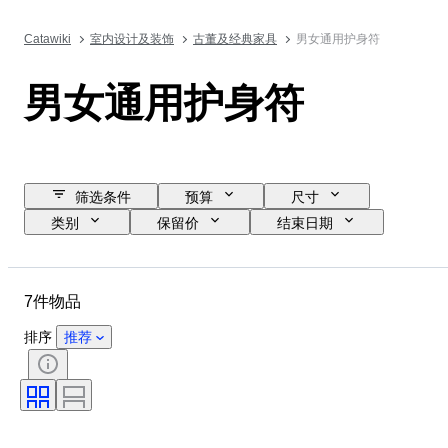
Catawiki
室内设计及装饰
古董及经典家具
男女通用护身符
男女通用护身符
筛选条件
预算
尺寸
类别
保留价
结束日期
位置
物品
原产国
性别
状态
证明
7件物品
时代
排序
推荐