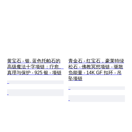
黄宝石 - 银, 蓝色托帕石的
青金石 - 红宝石，豪莱特绿
高级魔法十字项链：疗愈、
松石 - 佛教冥想项链 - 驱散
真理与保护 - 925 银 - 项链
负能量 - 14K GF 扣环 - 吊
坠项链