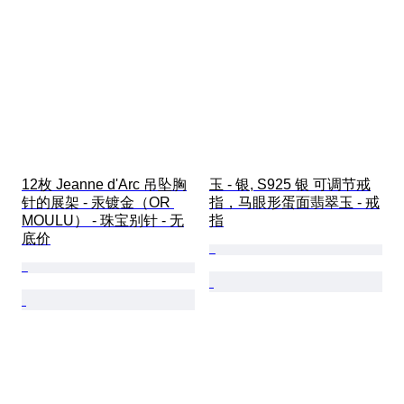
12枚 Jeanne d'Arc 吊坠胸
玉 - 银, S925 银 可调节戒
针的展架 - 汞镀金（OR 
指，马眼形蛋面翡翠玉 - 戒
MOULU） - 珠宝别针 - 无
指
底价