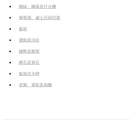
腕錶、鋼筆及打火機
葡萄酒、威士忌與烈酒
藝術
運動及項目
錢幣及郵票
鑽石及寶石
集換式卡牌
音樂、電影及相機