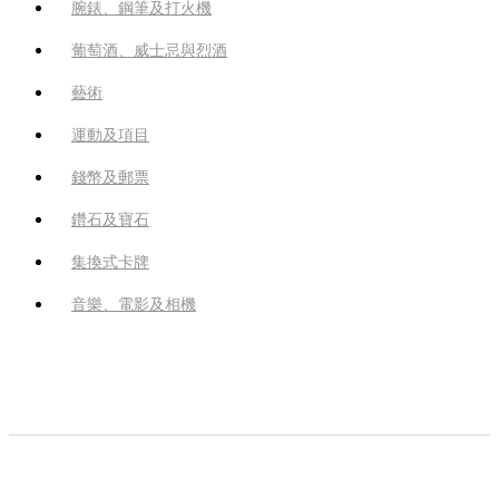
腕錶、鋼筆及打火機
葡萄酒、威士忌與烈酒
藝術
運動及項目
錢幣及郵票
鑽石及寶石
集換式卡牌
音樂、電影及相機