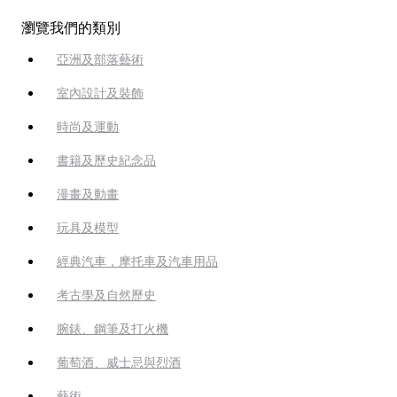
瀏覽我們的類別
亞洲及部落藝術
室內設計及裝飾
時尚及運動
書籍及歷史紀念品
漫畫及動畫
玩具及模型
經典汽車，摩托車及汽車用品
考古學及自然歷史
腕錶、鋼筆及打火機
葡萄酒、威士忌與烈酒
藝術