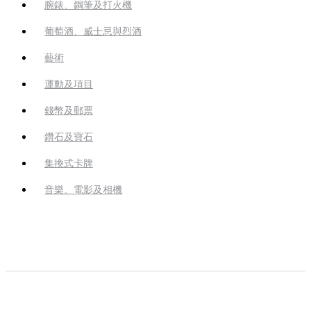
腕錶、鋼筆及打火機
葡萄酒、威士忌與烈酒
藝術
運動及項目
錢幣及郵票
鑽石及寶石
集換式卡牌
音樂、電影及相機