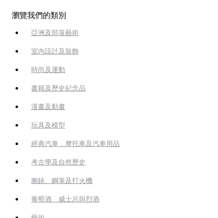
瀏覽我們的類別
亞洲及部落藝術
室內設計及裝飾
時尚及運動
書籍及歷史紀念品
漫畫及動畫
玩具及模型
經典汽車，摩托車及汽車用品
考古學及自然歷史
腕錶、鋼筆及打火機
葡萄酒、威士忌與烈酒
藝術