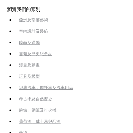
瀏覽我們的類別
亞洲及部落藝術
室內設計及裝飾
時尚及運動
書籍及歷史紀念品
漫畫及動畫
玩具及模型
經典汽車，摩托車及汽車用品
考古學及自然歷史
腕錶、鋼筆及打火機
葡萄酒、威士忌與烈酒
藝術